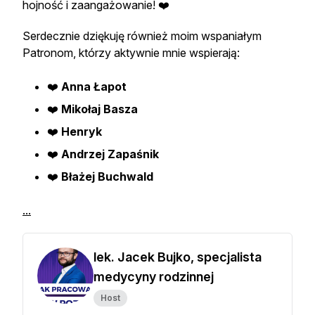
hojność i zaangażowanie! ❤️
Serdecznie dziękuję również moim wspaniałym
Patronom, którzy aktywnie mnie wspierają:
❤️
Anna Łapot
❤️
Mikołaj Basza
❤️
Henryk
❤️
Andrzej Zapaśnik
❤️
Błażej Buchwald
...
lek. Jacek Bujko, specjalista
medycyny rodzinnej
Host