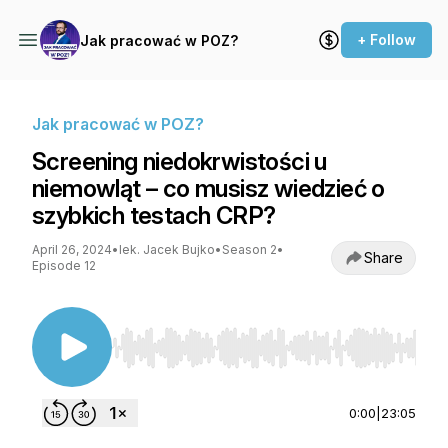
+ Follow
Jak pracować w POZ?
Jak pracować w POZ?
Screening niedokrwistości u
niemowląt – co musisz wiedzieć o
szybkich testach CRP?
April 26, 2024
•
lek. Jacek Bujko
•
Season 2
•
Share
Episode 12
Use Left/Right to seek, Home/End to jump to st
0:00
|
23:05