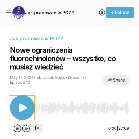
+ Follow
Jak pracować w POZ?
Jak pracować w POZ?
Nowe ograniczenia
fluorochinolonów – wszystko, co
musisz wiedzieć
May 17, 2024
•
lek. Jacek Bujko
•
Season 2
•
Share
Episode 13
Use Left/Right to seek, Home/End to jump to st
0:00
|
27:09