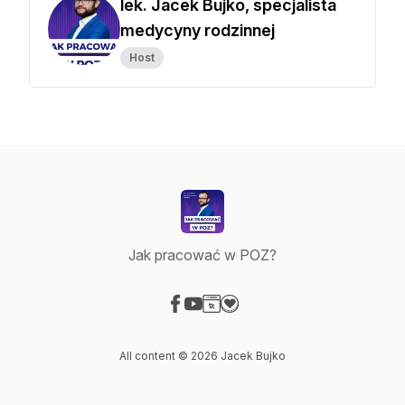
lek. Jacek Bujko, specjalista
medycyny rodzinnej
Host
Jak pracować w POZ?
Visit our Facebook page
Visit our YouTube page
Visit our Website page
Visit our Donation page
All content © 2026 Jacek Bujko