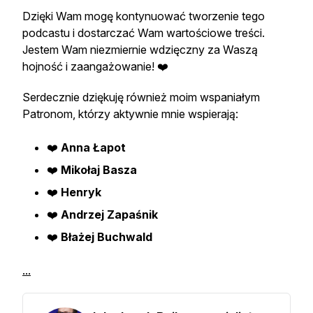
Dzięki Wam mogę kontynuować tworzenie tego
podcastu i dostarczać Wam wartościowe treści.
Jestem Wam niezmiernie wdzięczny za Waszą
hojność i zaangażowanie! ❤️
Serdecznie dziękuję również moim wspaniałym
Patronom, którzy aktywnie mnie wspierają:
❤️
Anna Łapot
❤️
Mikołaj Basza
❤️
Henryk
❤️
Andrzej Zapaśnik
❤️
Błażej Buchwald
...